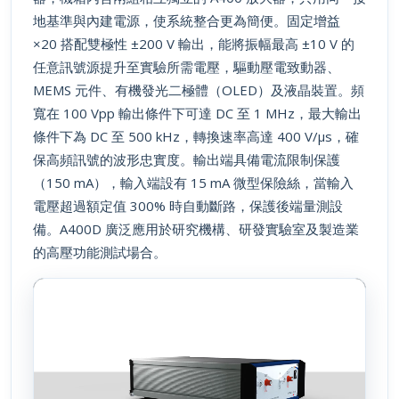
地基準與內建電源，使系統整合更為簡便。固定增益
×20 搭配雙極性 ±200 V 輸出，能將振幅最高 ±10 V 的
任意訊號源提升至實驗所需電壓，驅動壓電致動器、
MEMS 元件、有機發光二極體（OLED）及液晶裝置。頻
寬在 100 Vpp 輸出條件下可達 DC 至 1 MHz，最大輸出
條件下為 DC 至 500 kHz，轉換速率高達 400 V/µs，確
保高頻訊號的波形忠實度。輸出端具備電流限制保護
（150 mA），輸入端設有 15 mA 微型保險絲，當輸入
電壓超過額定值 300% 時自動斷路，保護後端量測設
備。A400D 廣泛應用於研究機構、研發實驗室及製造業
的高壓功能測試場合。