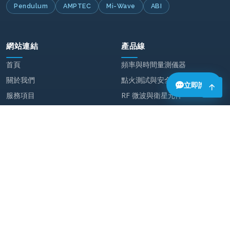
Pendulum
AMPTEC
Mi-Wave
ABI
網站連結
產品線
首頁
頻率與時間量測儀器
關於我們
點火測試與安全歐姆表
服務項目
RF 微波與衛星元件
最新消息
電路板檢測設備
聯絡我們
特殊零件
聯絡我們
241 新北市三重區
重新路五段 609 巷 4 號 9 樓之 6
+886-2-2999-6639