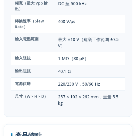
頻寬（最大 Vpp 輸
DC 至 500 kHz
出）
轉換速率（Slew
400 V/µs
Rate）
輸入電壓範圍
最大 ±10 V（建議工作範圍 ±7.5
V）
輸入阻抗
1 MΩ（30 pF）
輸出阻抗
<0.1 Ω
電源供應
220/230 V，50/60 Hz
尺寸（W × H × D）
257 × 102 × 262 mm，重量 5.5
kg
產品特點