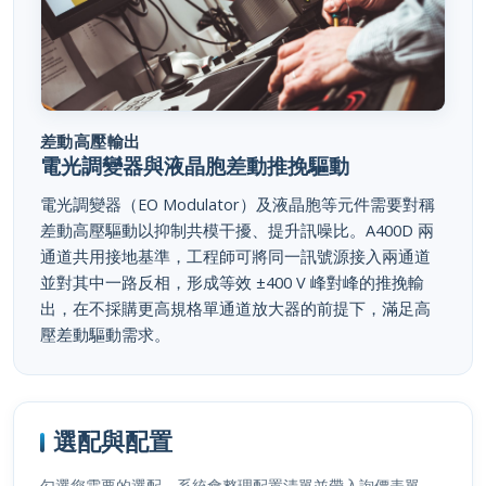
差動高壓輸出
電光調變器與液晶胞差動推挽驅動
電光調變器（EO Modulator）及液晶胞等元件需要對稱
差動高壓驅動以抑制共模干擾、提升訊噪比。A400D 兩
通道共用接地基準，工程師可將同一訊號源接入兩通道
並對其中一路反相，形成等效 ±400 V 峰對峰的推挽輸
出，在不採購更高規格單通道放大器的前提下，滿足高
壓差動驅動需求。
選配與配置
勾選您需要的選配，系統會整理配置清單並帶入詢價表單。