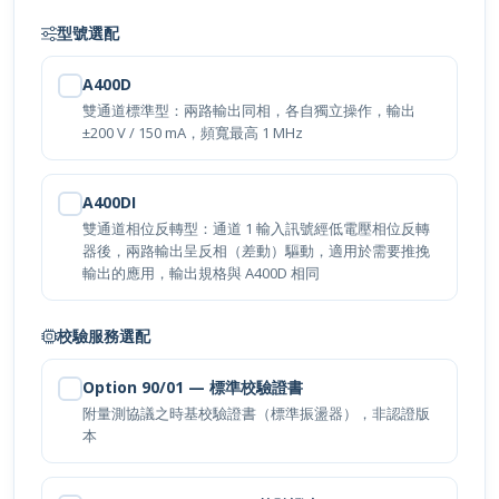
型號選配
A400D
雙通道標準型：兩路輸出同相，各自獨立操作，輸出
±200 V / 150 mA，頻寬最高 1 MHz
A400DI
雙通道相位反轉型：通道 1 輸入訊號經低電壓相位反轉
器後，兩路輸出呈反相（差動）驅動，適用於需要推挽
輸出的應用，輸出規格與 A400D 相同
校驗服務選配
Option 90/01 — 標準校驗證書
立即詢價
附量測協議之時基校驗證書（標準振盪器），非認證版
本