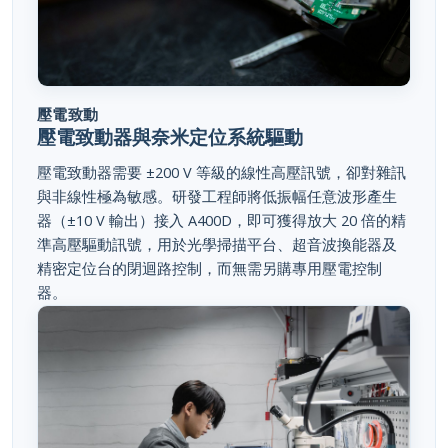
壓電致動
壓電致動器與奈米定位系統驅動
壓電致動器需要 ±200 V 等級的線性高壓訊號，卻對雜訊
與非線性極為敏感。研發工程師將低振幅任意波形產生
器（±10 V 輸出）接入 A400D，即可獲得放大 20 倍的精
準高壓驅動訊號，用於光學掃描平台、超音波換能器及
精密定位台的閉迴路控制，而無需另購專用壓電控制
器。