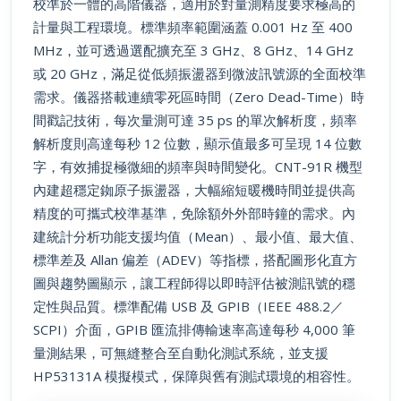
校準於一體的高階儀器，適用於對量測精度要求極高的
計量與工程環境。標準頻率範圍涵蓋 0.001 Hz 至 400
MHz，並可透過選配擴充至 3 GHz、8 GHz、14 GHz
或 20 GHz，滿足從低頻振盪器到微波訊號源的全面校準
需求。儀器搭載連續零死區時間（Zero Dead-Time）時
間戳記技術，每次量測可達 35 ps 的單次解析度，頻率
解析度則高達每秒 12 位數，顯示值最多可呈現 14 位數
字，有效捕捉極微細的頻率與時間變化。CNT-91R 機型
內建超穩定銣原子振盪器，大幅縮短暖機時間並提供高
精度的可攜式校準基準，免除額外外部時鐘的需求。內
建統計分析功能支援均值（Mean）、最小值、最大值、
標準差及 Allan 偏差（ADEV）等指標，搭配圖形化直方
圖與趨勢圖顯示，讓工程師得以即時評估被測訊號的穩
定性與品質。標準配備 USB 及 GPIB（IEEE 488.2／
SCPI）介面，GPIB 匯流排傳輸速率高達每秒 4,000 筆
量測結果，可無縫整合至自動化測試系統，並支援
HP53131A 模擬模式，保障與舊有測試環境的相容性。