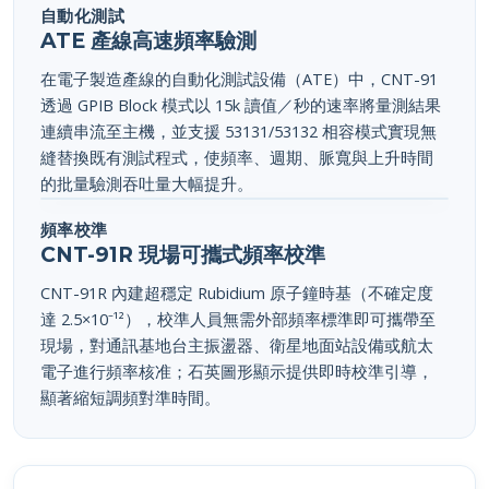
自動化測試
ATE 產線高速頻率驗測
在電子製造產線的自動化測試設備（ATE）中，CNT-91
透過 GPIB Block 模式以 15k 讀值／秒的速率將量測結果
連續串流至主機，並支援 53131/53132 相容模式實現無
縫替換既有測試程式，使頻率、週期、脈寬與上升時間
的批量驗測吞吐量大幅提升。
頻率校準
CNT-91R 現場可攜式頻率校準
CNT-91R 內建超穩定 Rubidium 原子鐘時基（不確定度
達 2.5×10⁻¹²），校準人員無需外部頻率標準即可攜帶至
現場，對通訊基地台主振盪器、衛星地面站設備或航太
電子進行頻率核准；石英圖形顯示提供即時校準引導，
顯著縮短調頻對準時間。