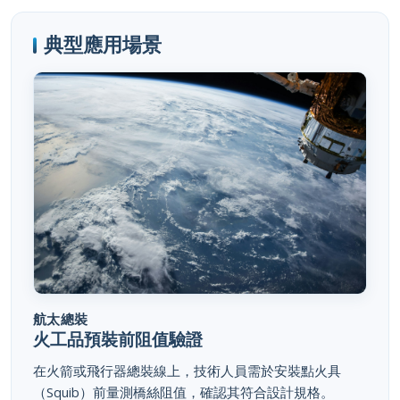
典型應用場景
航太總裝
火工品預裝前阻值驗證
在火箭或飛行器總裝線上，技術人員需於安裝點火具
（Squib）前量測橋絲阻值，確認其符合設計規格。
620ES 的故障安全電路將測試電流嚴格限制在 8mA 以