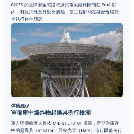
內，有效消除意外點火風險，使工程師能在裝配現場安
全執行逐件篩選。
彈藥維保
軍備庫中爆炸物起爆具例行檢測
軍方彈藥維護人員依 MIL-STD-810F 規範，定期對庫存
中的起爆具（Initiator）與曳光管（Flare）進行阻值例行
普查。620ES 符合 UL-913 本質安全認證，可在易燃易爆