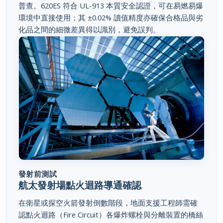
環境中直接使用；其 ±0.02% 讀值精度亦確保合格品與劣
化品之間的細微差異得以識別，避免誤判。
發射前測試
航太發射場點火迴路導通確認
在衛星或探空火箭發射倒數階段，地面支援工程師需確
認點火迴路（Fire Circuit）各爆炸螺栓與分離裝置的橋絲
阻值正常，方可授權發射。620ES 每秒更新三次的量測速