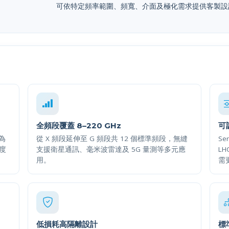
可依特定頻率範圍、頻寬、介面及極化需求提供客製設
全頻段覆蓋 8–220 GHz
可
換為
從 X 頻段延伸至 G 頻段共 12 個標準頻段，無縫
Se
純度
支援衛星通訊、毫米波雷達及 5G 量測等多元應
L
用。
需
低損耗高隔離設計
標