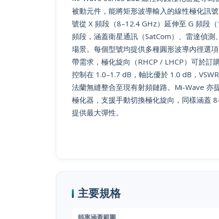
被動元件，能將矩形波導輸入的線性極化訊號
號從 X 頻段（8–12.4 GHz）延伸至 G 頻段（
頻段，涵蓋衛星通訊（SatCom）、雷達偵測
場景。每個型號均提供多種圓形波導內徑選項
帶需求，極化旋向（RHCP / LHCP）可
控制在 1.0–1.7 dB，軸比優於 1.0 dB，VS
法蘭無縫整合至現有射頻鏈路。Mi-Wave 亦提供 
極化器，支援手動切換極化旋向，同樣涵蓋 8–2
提供最大彈性。
主要規格
頻率涵蓋範圍