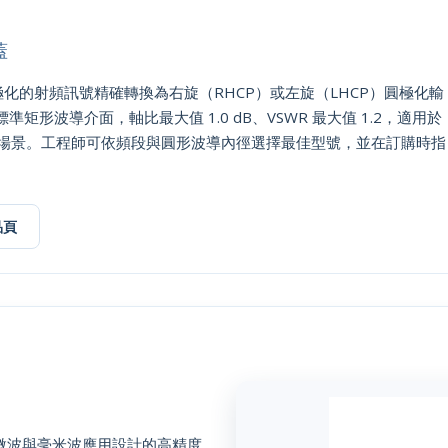
蓋
夠將線性極化的射頻訊號精確轉換為右旋（RHCP）或左旋（LHCP）圓極化輸
用標準矩形波導介面，軸比最大值 1.0 dB、VSWR 最大值 1.2，適用於
場景。工程師可依頻段與圓形波導內徑選擇最佳型號，並在訂購時指
品頁
器是專為微波與毫米波應用設計的高精度