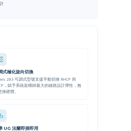
計
調式極化旋向切換
ries 283 可調式型號支援手動切換 RHCP 與
HCP，賦予系統架構師最大的鏈路設計彈性，無
更換硬體。
準 UG 法蘭即插即用