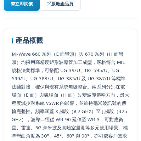
產品概觀
Mi-Wave 660 系列（E 面彎頭）與 670 系列（H 面彎
頭）均採用高精度矩形波導管加工成型，嚴格符合 MIL
規格法蘭標準，可搭配 UG-39/U、UG-595/U、UG-
599/U、UG-383/U、UG-385/U 及 UG-387/U 等標準
法蘭對接，確保與現有系統無縫整合。兩系列分別在電
場面（E 面）與磁場面（H 面）改變波導傳輸方向，最大
程度減少對系統 VSWR 的影響，並維持毫米波訊號的傳
輸完整性。頻率涵蓋 X 頻段（8.2 GHz）至 J 頻段（325
GHz），波導口徑從 WR-90 延伸至 WR-3，可對應衛
星、雷達、5G 毫米波及實驗室量測等多元應用場景。標
準彎曲角度為 30°、45°、60° 與 90°，亦可依客戶需求
訂製特殊角度、彎曲半徑與機械構型，所有測試均在