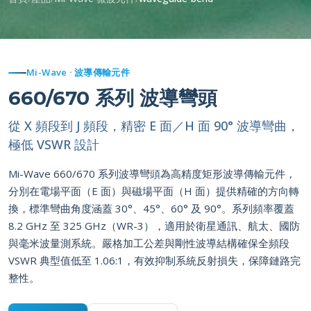
Mi-Wave · 波導傳輸元件
660/670 系列 波導彎頭
從 X 頻段到 J 頻段，精密 E 面／H 面 90° 波導彎曲，
極低 VSWR 設計
Mi-Wave 660/670 系列波導彎頭為高精度矩形波導傳輸元件，
分別在電場平面（E 面）與磁場平面（H 面）提供精確的方向轉
換，標準彎曲角度涵蓋 30°、45°、60° 及 90°。系列頻率覆蓋
8.2 GHz 至 325 GHz（WR-3），適用於衛星通訊、航太、國防
與毫米波量測系統。嚴格加工公差與剛性波導結構確保全頻段
VSWR 典型值低至 1.06:1，有效抑制系統反射損失，保障鏈路完
整性。
立即詢價
原廠產品頁