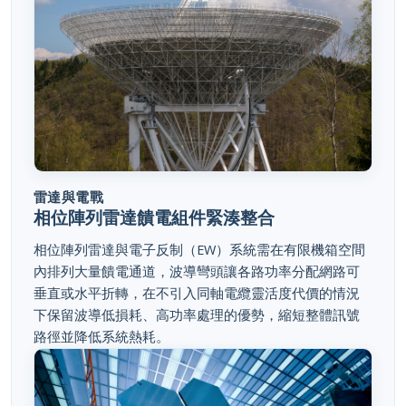
雷達與電戰
相位陣列雷達饋電組件緊湊整合
相位陣列雷達與電子反制（EW）系統需在有限機箱空間
內排列大量饋電通道，波導彎頭讓各路功率分配網路可
垂直或水平折轉，在不引入同軸電纜靈活度代價的情況
下保留波導低損耗、高功率處理的優勢，縮短整體訊號
路徑並降低系統熱耗。