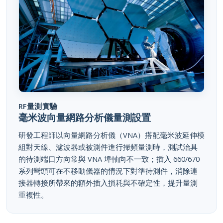
RF量測實驗
毫米波向量網路分析儀量測設置
研發工程師以向量網路分析儀（VNA）搭配毫米波延伸模
組對天線、濾波器或被測件進行掃頻量測時，測試治具
的待測端口方向常與 VNA 埠軸向不一致；插入 660/670
系列彎頭可在不移動儀器的情況下對準待測件，消除連
接器轉接所帶來的額外插入損耗與不確定性，提升量測
重複性。