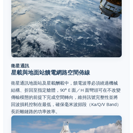
衛星通訊
星載與地面站饋電網路空間佈線
衛星通訊地面站及星載酬載中，饋電波導必須繞過機械
結構、折回至指定艙體，90° E 面／H 面彎頭可在不改變
傳輸模態的前提下完成空間轉向，維持訊號完整性並將
回波損耗控制在最低，確保毫米波頻段（Ka/Q/V Band）
長距離鏈路的功率效率。