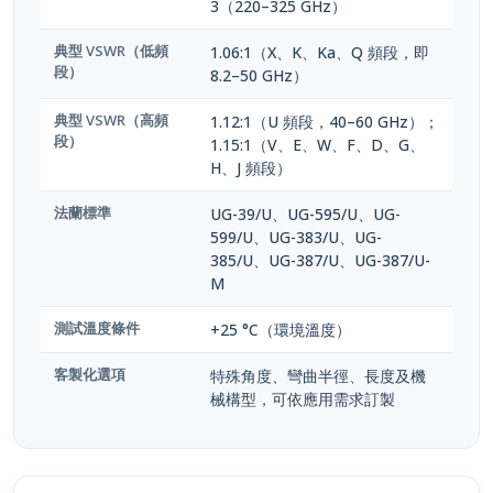
典型 VSWR（低頻
1.06:1（X、K、Ka、Q 頻段，即
段）
8.2–50 GHz）
典型 VSWR（高頻
1.12:1（U 頻段，40–60 GHz）；
段）
1.15:1（V、E、W、F、D、G、
H、J 頻段）
法蘭標準
UG-39/U、UG-595/U、UG-
599/U、UG-383/U、UG-
385/U、UG-387/U、UG-387/U-
M
測試溫度條件
+25 °C（環境溫度）
客製化選項
特殊角度、彎曲半徑、長度及機
械構型，可依應用需求訂製
產品特點