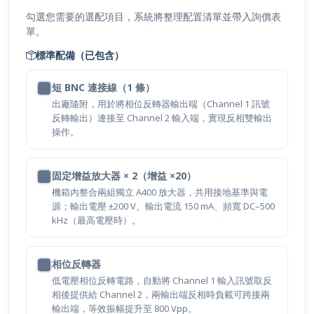
勾選您需要的選配項目，系統將整理配置清單並帶入詢價表
單。
標準配備（已包含）
短 BNC 連接線（1 條）
出廠隨附，用於將相位反轉器輸出端（Channel 1 訊號
反轉輸出）連接至 Channel 2 輸入端，實現反相雙輸出
操作。
固定增益放大器 × 2（增益 ×20）
機箱內整合兩組獨立 A400 放大器，共用接地基準與電
源；輸出電壓 ±200 V、輸出電流 150 mA、頻寬 DC–500
kHz（最高電壓時）。
相位反轉器
低電壓相位反轉電路，自動將 Channel 1 輸入訊號取反
相後提供給 Channel 2，兩輸出端反相時負載可跨接兩
輸出端，等效振幅提升至 800 Vpp。