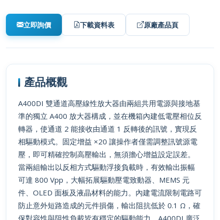
立即詢價
下載資料表
原廠產品頁
產品概觀
A400DI 雙通道高壓線性放大器由兩組共用電源與接地基
準的獨立 A400 放大器構成，並在機箱內建低電壓相位反
轉器，使通道 2 能接收由通道 1 反轉後的訊號，實現反
相驅動模式。固定增益 ×20 讓操作者僅需調整訊號源電
壓，即可精確控制高壓輸出，無須擔心增益設定誤差。
當兩組輸出以反相方式驅動浮接負載時，有效輸出振幅
可達 800 Vpp，大幅拓展驅動壓電致動器、MEMS 元
件、OLED 面板及液晶材料的能力。內建電流限制電路可
防止意外短路造成的元件損傷，輸出阻抗低於 0.1 Ω，確
保對容性與阻性負載皆有穩定的驅動能力。A400DI 廣泛