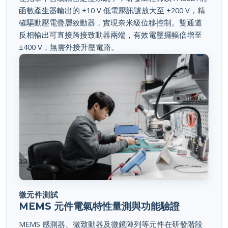
函數產生器輸出的 ±10 V 低電壓訊號放大至 ±200 V，精
確驅動壓電疊層致動器，實現奈米級位移控制。雙通道
反相輸出可直接跨接致動器兩端，有效電壓擺幅倍增至
±400 V，無需外接升壓電路。
微元件測試
MEMS 元件電氣特性量測與功能驗證
MEMS 感測器、微致動器及微鏡陣列等元件在研發階段