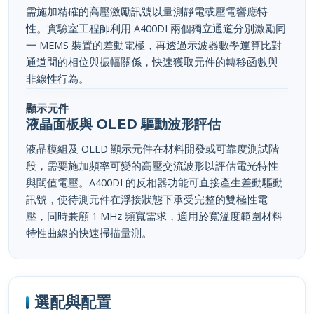
需施加精確的高壓激勵訊號以量測靜電或壓電響應特
性。實驗室工程師利用 A400DI 兩個獨立通道分別激勵同
一 MEMS 裝置的差動電極，再透過示波器數學運算比對
通道間的相位與振幅關係，快速獲取元件的轉移函數與
非線性行為。
顯示元件
液晶面板與 OLED 驅動波形評估
液晶模組及 OLED 顯示元件在材料開發或可靠度測試階
段，需要施加頻率可變的高壓交流波形以評估電光特性
與閾值電壓。A400DI 的反相器功能可直接產生差動驅動
訊號，使待測元件在浮接狀態下承受完整的雙極性電
壓，同時兼顧 1 MHz 頻寬需求，適用於寬溫度範圍材料
特性曲線的快速掃描量測。
選配與配置