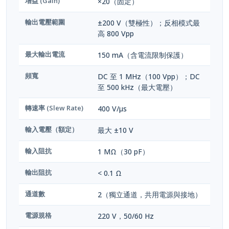
增益 (Gain)
×20（固定）
輸出電壓範圍
±200 V（雙極性）；反相模式最
高 800 Vpp
最大輸出電流
150 mA（含電流限制保護）
頻寬
DC 至 1 MHz（100 Vpp）；DC
至 500 kHz（最大電壓）
轉速率 (Slew Rate)
400 V/µs
輸入電壓（額定）
最大 ±10 V
輸入阻抗
1 MΩ（30 pF）
輸出阻抗
< 0.1 Ω
通道數
2（獨立通道，共用電源與接地）
電源規格
220 V，50/60 Hz