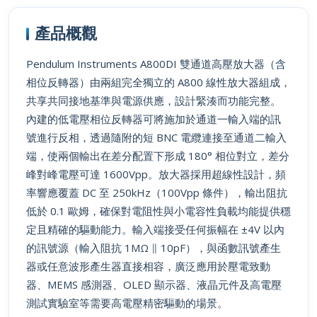
產品概觀
Pendulum Instruments A800DI 雙通道高壓放大器（含
相位反轉器）由兩組完全獨立的 A800 線性放大器組成，
共享共同接地基準與電源供應，設計緊湊而功能完整。
內建的低電壓相位反轉器可將施加於通道一輸入端的訊
號進行反相，透過隨附的短 BNC 電纜連接至通道二輸入
端，使兩個輸出在差分配置下形成 180° 相位對立，差分
峰對峰電壓可達 1600Vpp。放大器採用超線性設計，頻
率響應覆蓋 DC 至 250kHz（100Vpp 條件），輸出阻抗
低於 0.1 歐姆，確保對電阻性與小電容性負載均能提供穩
定且精確的驅動能力。輸入端接受任何振幅在 ±4V 以內
的訊號源（輸入阻抗 1MΩ ∥ 10pF），與函數訊號產生
器或任意波形產生器直接相容，廣泛應用於壓電致動
器、MEMS 感測器、OLED 顯示器、液晶元件及高電壓
測試實驗室等需要高電壓精密驅動的場景。