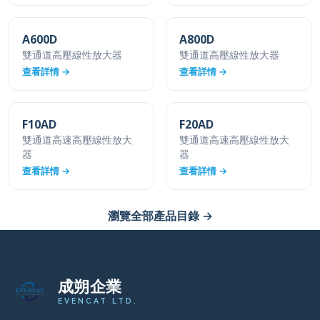
A600D
A800D
雙通道高壓線性放大器
雙通道高壓線性放大器
查看詳情 →
查看詳情 →
F10AD
F20AD
雙通道高速高壓線性放大
雙通道高速高壓線性放大
器
器
查看詳情 →
查看詳情 →
瀏覽全部產品目錄 →
成朔企業
EVENCAT LTD.