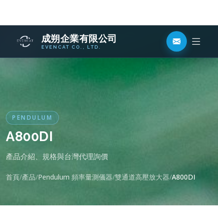
PENDULUM
A800DI
產品介紹、規格與台灣代理詢價
首頁
產品
Pendulum 頻率量測儀器
雙通道高壓放大器
A800DI