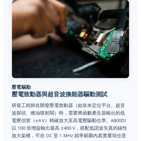
壓電驅動
壓電致動器與超音波換能器驅動測試
研發工程師在開發壓電致動器（如奈米定位平台、超音
波探頭、燃油噴射閥）時，需要將函數產生器輸出的低
電壓信號（±4 V）精確放大至高電壓驅動位準。A800DI
以 100 倍增益輸出最高 ±400 V，搭配低諧波失真的線性
放大架構，可在 DC 至 1 MHz 頻率範圍內真實重現任意
波形，確保壓電元件的位移-電壓特性曲線量測準確無