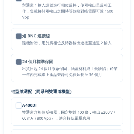
對通道 1 輸入訊號進行相位反轉，使兩輸出呈反相工
作，負載接於兩輸出之間時等效峰對峰電壓可達 1600
Vpp
短 BNC 連接線
隨機附贈，用於將相位反轉器輸出連接至通道 2 輸入
24 個月標準保固
出貨日起 24 個月原廠保固，涵蓋材料與工藝缺陷；於第
一年內完成線上產品登錄可免費延長至 36 個月
型號選配（同系列雙通道機型）
A400DI
雙通道含相位反轉器，固定增益 100 倍，輸出 ±200 V /
60 mA（800 Vpp），適合較低電壓應用
A800D