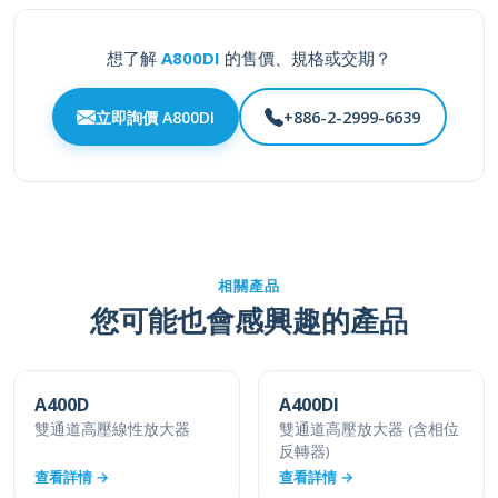
想了解
A800DI
的售價、規格或交期？
立即詢價 A800DI
+886-2-2999-6639
相關產品
您可能也會感興趣的產品
A400D
A400DI
雙通道高壓線性放大器
雙通道高壓放大器 (含相位
反轉器)
查看詳情 →
查看詳情 →